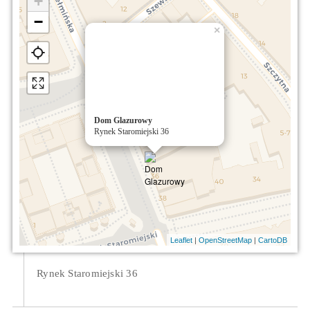
+
−
×
Dom Glazurowy
Rynek Staromiejski 36
|
|
Leaflet
OpenStreetMap
CartoDB
Rynek Staromiejski 36