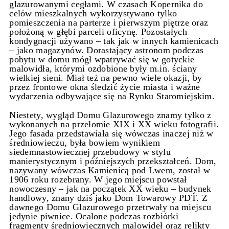
glazurowanymi cegłami. W czasach Kopernika do
celów mieszkalnych wykorzystywano tylko
pomieszczenia na parterze i pierwszym piętrze oraz
położoną w głębi parceli oficynę. Pozostałych
kondygnacji używano – tak jak w innych kamienicach
– jako magazynów. Dorastający astronom podczas
pobytu w domu mógł wpatrywać się w gotyckie
malowidła, którymi ozdobione były m.in. ściany
wielkiej sieni. Miał też na pewno wiele okazji, by
przez frontowe okna śledzić życie miasta i ważne
wydarzenia odbywające się na Rynku Staromiejskim.
Niestety, wygląd Domu Glazurowego znamy tylko z
wykonanych na przełomie XIX i XX wieku fotografii.
Jego fasada przedstawiała się wówczas inaczej niż w
średniowieczu, była bowiem wynikiem
siedemnastowiecznej przebudowy w stylu
manierystycznym i późniejszych przekształceń. Dom,
nazywany wówczas Kamienicą pod Lwem, został w
1906 roku rozebrany. W jego miejscu powstał
nowoczesny – jak na początek XX wieku – budynek
handlowy, znany dziś jako Dom Towarowy PDT. Z
dawnego Domu Glazurowego przetrwały na miejscu
jedynie piwnice. Ocalone podczas rozbiórki
fragmenty średniowiecznych malowideł oraz relikty