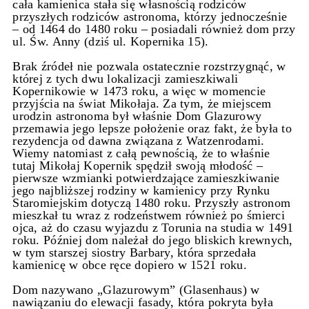
cała kamienica stała się własnością rodziców
przyszłych rodziców astronoma, którzy jednocześnie
– od 1464 do 1480 roku – posiadali również dom przy
ul. Św. Anny (dziś ul. Kopernika 15).
Brak źródeł nie pozwala ostatecznie rozstrzygnąć, w
której z tych dwu lokalizacji zamieszkiwali
Kopernikowie w 1473 roku, a więc w momencie
przyjścia na świat Mikołaja. Za tym, że miejscem
urodzin astronoma był właśnie Dom Glazurowy
przemawia jego lepsze położenie oraz fakt, że była to
rezydencja od dawna związana z Watzenrodami.
Wiemy natomiast z całą pewnością, że to właśnie
tutaj Mikołaj Kopernik spędził swoją młodość –
pierwsze wzmianki potwierdzające zamieszkiwanie
jego najbliższej rodziny w kamienicy przy Rynku
Staromiejskim dotyczą 1480 roku. Przyszły astronom
mieszkał tu wraz z rodzeństwem również po śmierci
ojca, aż do czasu wyjazdu z Torunia na studia w 1491
roku. Później dom należał do jego bliskich krewnych,
w tym starszej siostry Barbary, która sprzedała
kamienicę w obce ręce dopiero w 1521 roku.
Dom nazywano „Glazurowym” (Glasenhaus) w
nawiązaniu do elewacji fasady, która pokryta była