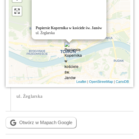
Popiersie Kopernika w kościele św. Janów
ul. Żeglarska
|
|
Leaflet
OpenStreetMap
CartoDB
ul. Żeglarska
Otwórz w Mapach Google