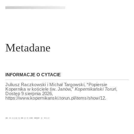
Metadane
INFORMACJE O CYTACIE
Juliusz Raczkowski i Michał Targowski, “Popiersie
Kopernika w kościele św. Janów,”
Kopernikański Toruń
,
Dostęp 9 sierpnia 2026,
https://www.kopernikanski.torun.pl/items/show/12
.
POWIĄZANE TRASY
KOPERNIK W SZTUCE