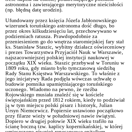
astronoma i zawierającego merytoryczne nieścisłości
(np. błędną datę urodzin).
Ufundowany przez księcia Józefa Jabłonowskiego
wizerunek toruńskiego astronoma dość długo, bo
przez okres kilkudziesięciu lat, przechowywano w
podziemiach ratusza. Prawdopodobnie za
przeniesieniem go do wnętrza staromiejskiej fary stał
ks. Stanisław Staszic, wybitny działacz oświeceniowy
i prezes Towarzystwa Przyjaciół Nauk w Warszawie,
najszacowniejszej polskiej instytucji naukowej w
początku XIX wieku. Staszic przebywał w Toruniu w
1809 roku, gdy miasto było tymczasową siedzibą
Rady Stanu Księstwa Warszawskiego. To właśnie z
jego inicjatywy Rada podjęła wówczas uchwałę o
budowie pomnika upamiętniającego toruńskiego
uczonego. Wiadomo na pewno, że rzeźba
Rojowskiego musiała znaleźć się w kościele
świętojańskim przed 1812 rokiem, kiedy to podziwiał
ją w tym miejscu polski pisarz i historyk, Julian
Ursyn Niemcewicz. Popiersie ustawiono początkowo
przy filarze wieży w południowej nawie świątyni.
Dopiero w drugiej połowie XIX wieku trafiło na
ścianę boczną tzw. kaplicy kopernikańskiej, w której
umieszczono również renesansowe epitafium