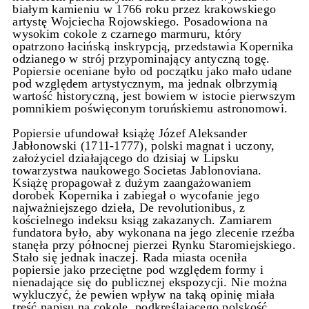
białym kamieniu w 1766 roku przez krakowskiego
artystę Wojciecha Rojowskiego. Posadowiona na
wysokim cokole z czarnego marmuru, który
opatrzono łacińską inskrypcją, przedstawia Kopernika
odzianego w strój przypominający antyczną togę.
Popiersie oceniane było od początku jako mało udane
pod względem artystycznym, ma jednak olbrzymią
wartość historyczną, jest bowiem w istocie pierwszym
pomnikiem poświęconym toruńskiemu astronomowi.
Popiersie ufundował książę Józef Aleksander
Jabłonowski (1711-1777), polski magnat i uczony,
założyciel działającego do dzisiaj w Lipsku
towarzystwa naukowego Societas Jablonoviana.
Książę propagował z dużym zaangażowaniem
dorobek Kopernika i zabiegał o wycofanie jego
najważniejszego dzieła, De revolutionibus, z
kościelnego indeksu ksiąg zakazanych. Zamiarem
fundatora było, aby wykonana na jego zlecenie rzeźba
stanęła przy północnej pierzei Rynku Staromiejskiego.
Stało się jednak inaczej. Rada miasta oceniła
popiersie jako przeciętne pod względem formy i
nienadające się do publicznej ekspozycji. Nie można
wykluczyć, że pewien wpływ na taką opinię miała
treść napisu na cokole, podkreślającego polskość