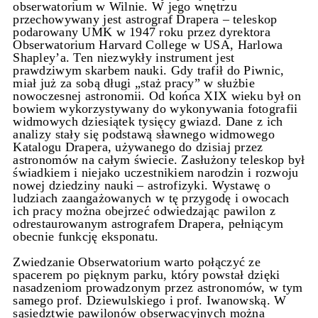
obserwatorium w Wilnie. W jego wnętrzu
przechowywany jest astrograf Drapera – teleskop
podarowany UMK w 1947 roku przez dyrektora
Obserwatorium Harvard College w USA, Harlowa
Shapley’a. Ten niezwykły instrument jest
prawdziwym skarbem nauki. Gdy trafił do Piwnic,
miał już za sobą długi „staż pracy” w służbie
nowoczesnej astronomii. Od końca XIX wieku był on
bowiem wykorzystywany do wykonywania fotografii
widmowych dziesiątek tysięcy gwiazd. Dane z ich
analizy stały się podstawą sławnego widmowego
Katalogu Drapera, używanego do dzisiaj przez
astronomów na całym świecie. Zasłużony teleskop był
świadkiem i niejako uczestnikiem narodzin i rozwoju
nowej dziedziny nauki – astrofizyki. Wystawę o
ludziach zaangażowanych w tę przygodę i owocach
ich pracy można obejrzeć odwiedzając pawilon z
odrestaurowanym astrografem Drapera, pełniącym
obecnie funkcję eksponatu.
Zwiedzanie Obserwatorium warto połączyć ze
spacerem po pięknym parku, który powstał dzięki
nasadzeniom prowadzonym przez astronomów, w tym
samego prof. Dziewulskiego i prof. Iwanowską. W
sąsiedztwie pawilonów obserwacyjnych można