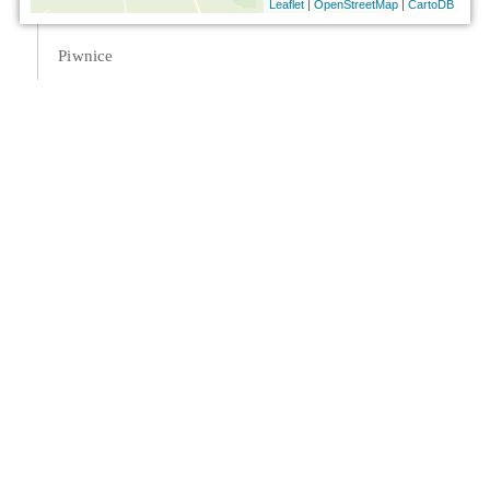
|
|
Leaflet
OpenStreetMap
CartoDB
Piwnice
Otwórz w Mapach Google
Metadane
INFORMACJE O CYTACIE