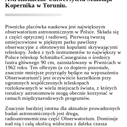
Kopernika w Toruniu.
Piwnicka placówka naukowa jest największym
obserwatorium astronomicznym w Polsce. Składa się
z części optycznej i radiowej. Pierwszą tworzą
umiejscowione w pięknym parku pawilony
obserwacyjne z obrotowymi kopułami skrywającymi
teleskopy. Jeden z tych instrumentów to największy w
Polsce teleskop Schmidta-Cassegraina o średnicy
lustra głównego 90 cm, zainstalowany w Piwnicach w
1962 roku. Ten olbrzym (a co dopiero pozostałe,
znacznie mniejsze przyrządy będące na wyposażeniu
Obserwatorium!) jest oczywiście karzełkiem przy
ogromnych współczesnych teleskopach
rozlokowanych w wielu miejscach świata, z których
toruńscy astronomowie mogą obecnie korzystać w
ramach międzynarodowych programów.
Znacznie bardziej istotna dla aktualnie prowadzonych
badań astronomicznych jest druga,
radioastronomiczna część Obserwatorium. Dominuje
nad nią i całą okolicą widoczna z daleka czasza