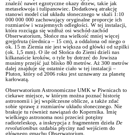
znaleźć nawet egzotyczne okazy drzew, takie jak
metasekwoja i tulipanowiec. Dodatkową atrakcję
stanowi model ciał układu słonecznego w skali 1:10
000 000 000 zachowujący oryginalne proporcje ich
rozmiarów i wzajemnych odległości. W tej instalacji,
która rozciąga się wzdłuż osi wschód-zachód
Obserwatorium, Słońce ma wielkość mniej więcej
grejpfruta (średnica – 15 cm), a oddalona od niego o
ok. 15 m Ziemia nie jest większa od główki od szpilki
(ok. 1,5 mm). O ile od Słońca do Ziemi dzieli nas
kilkanaście kroków, o tyle by dotrzeć do Jowisza
musimy przejść już blisko 80 metrów. Aż 300 metrów
dalej znajduje się ostatnie ciało w tej instalacji –
Pluton, który od 2006 roku jest uznawany za planetę
karłowatą.
Obserwatorium Astronomiczne UMK w Piwnicach to
ciekawe miejsce, w którym można poznać historię
astronomii i jej współczesne oblicze, a także zdać
sobie sprawę z rozmiarów układu słonecznego. Nie
brakuje tu również nawiązań do Kopernika. Imię
wielkiego astronoma nosi przecież potężny
radioteleskop, a inskrypcja z fragmentem dzieła
De
revolutionibus
ozdabia płyciny nad wejściem do
głównego gmachu Obserwatorium.