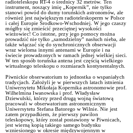
radioteleskopu RT-4 o średnicy 32 metrów. Ten
instrument, noszący imię „Kopernik”, nie tylko
stanowi powód do dumy toruńskich astronomów, ale
również jest największym radioteleskoperm w Polsce
i całej Europie Środkowo-Wschodniej. W jego czaszy
mógłby się zmieścić przeciętnej wysokości
wieżowiec! Co istotne, przy jego pomocy można
prowadzić nie tylko „samodzielny” nasłuch nieba, ale
także włączać się do synchronicznych obserwacji
wraz wieloma innymi antenami w Europie i na
świecie prowadzonych w ramach jednej wielkiej sieci.
W ten sposób toruńska antena jest częścią wielkiego
wirtualnego teleskopu o rozmiarach kontynentalnych.
Piwnickie obserwatorium to jednostka o wspaniałych
tradycjach. Założyli je w pierwszych latach istnienia
Uniwersytetu Mikołaja Kopernika astronomowie prof.
Wilhelmina Iwanowska i prof. Władysław
Dziewulski, którzy przed drugą wojną światową
pracowali w obserwatorium astronomicznym
Uniwersytetu Stefana Batorego w Wilnie. Nie jest
zatem przypadkiem, że pierwszy pawilon
teleskopowy, który został postawiony w Piwnicach,
jest wierną kopią takiego samego budynku
wzniesionego w okresie międzywojennym w